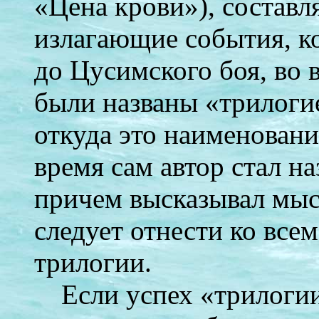
«Цена крови»), состав
излагающие события, к
до Цусимского боя, во 
были названы «трилоги
откуда это наименовани
время сам автор стал на
причем высказывал мысл
следует отнести ко все
трилогии.
Если успех «трилоги