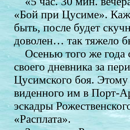
«5 час. 30 мин. вече
«Бой при Цусиме». Каж
быть, после будет скучн
доволен… так тяжело 
Осенью того же года 
своего дневника за пер
Цусимского боя. Этому
виденного им в Порт-Ар
эскадры Рожественского
«Расплата».