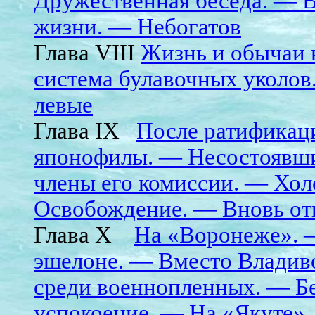
Дружественная беседа. — 
жизни. — Небогатов
Глава VIII
Жизнь и обычаи 
система булавочных уколов
левые
Глава IX
После ратификац
японофилы. — Несостоявши
члены его комиссии. — Хол
Освобождение. — Вновь отк
Глава X
На «Воронеже». 
эшелоне. — Вместо Владив
среди военнопленных. — Бе
успокоение. — На «Якуте».