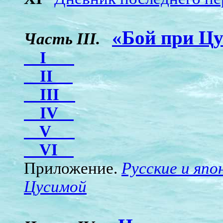
«Бой при Ц
Часть III.
I
II
III
IV
V
VI
Приложение.
Русские и япо
Цусимой