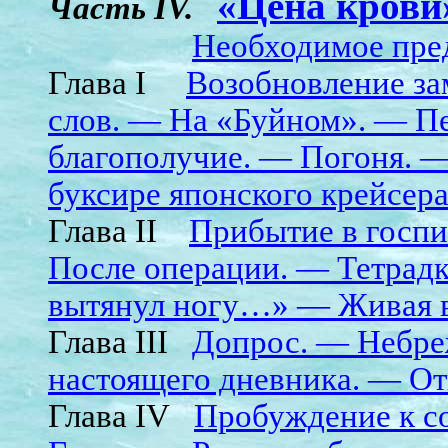
«Цена крови
Часть IV.
Необходимое пре
Глава I
Возобновление за
слов. — На «Буйном». — Пе
благополучие. — Погоня. —
буксире японского крейсер
Глава II
Прибытие в госпи
После операции. — Тетрадк
вытянул ногу…» — Живая в
Глава III
Допрос. — Небре
настоящего дневника. — О
Глава IV
Пробуждение к с