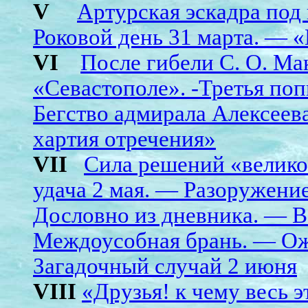
V
Артурская эскадра под
Роковой день 31 марта. — «
VI
После гибели С. О. Ма
«Севастополе». -Третья поп
Бегство адмирала Алексеев
хартия отречения»
VII
Сила решений «велико
удача 2 мая. — Разоружени
Дословно из дневника. — В
Междоусобная брань. — Ож
Загадочный случай 2 июня
VIII
«Друзья! к чему весь 