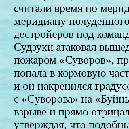
считали время по мерид
меридиану полуденного 
дестройеров под команд
Судзуки атаковал выше
пожаром «Суворов», п
попала в кормовую част
и он накренился градус
с «Суворова» на «Буйн
взрыве и прямо отрица
утверждая, что подобны