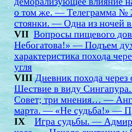
деморализующее влияние н
о том же. — Телеграмма № 2
стоянки. — Одна из ночей в
VII
Вопросы пищевого дов
Небогатова!» — Подъем ду
характеристика похода чере
угля
VIII
Дневник похода через
Шествие в виду Сингапура
Совет; три мнения… — Анг
марта. — «Не судьба!» — 
IX
Игра судьбы. — Адмир