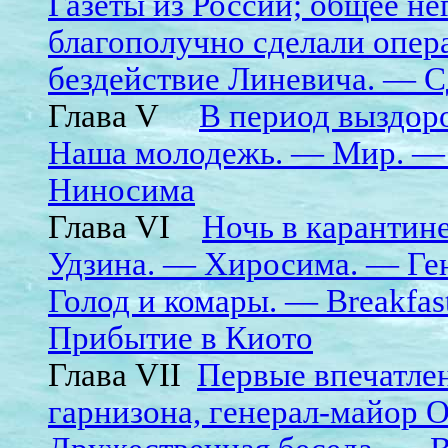
Газеты из России; общее н
благополучно сделали опе
бездействие Линевича. — 
Глава V
В период выздо
Наша молодежь. — Мир. — 
Ниносима
Глава VI
Ночь в карантин
Удзина. — Хиросима. — Ген
Голод и комары. — Breakfas
Прибытие в Киото
Глава VII
Первые впечатле
гарнизона, генерал-майор О