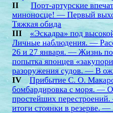
II
Порт-артурские впеча
миноносце! — Первый выход
Тяжкая обида
III
«Эскадра» под высоко
Личные наблюдения. — Расс
26 и 27 января. — Жизнь п
попытка японцев «закупор
разоружения судов. — В ож
IV
Прибытие С. О. Макар
бомбардировка с моря. — 
простейших перестроений.
итоги стоянки в резерве. 