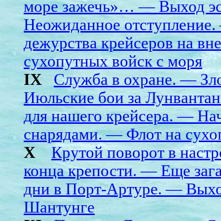
море зажечь»… — Выход эс
Неожиданное отступление.
дежурства крейсеров на в
сухопутных войск с моря
IX
Служба в охране. — Зл
Июльские бои за Лунвантан
для нашего крейсера. — На
снарядами. — Флот на сух
X
Крутой поворот в настр
конца крепости. — Еще за
дни в Порт-Артуре. — Выхо
Шантунге