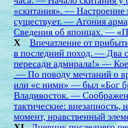
часа. — Начало скитания у
«скитания». — Настроение 
существует. — Агония арма
Сведения об японцах. — «П
X
Впечатление от прибыт
в последний поход. — Два с
пересади адмирала!» — Кое-
— По поводу мечтаний о в
или «с ними» — был «Бог б
Владивосток. — Соображен
тактические: внезапность, 
момент, нравственный элем
XI
Дневник последнего п