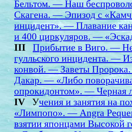
Бельтом. — Наш беспровол
Скагена. — Эпизод с «Камч
инцидент». — Плавание кан
и 400 циркуляров. — «Эска
III
Прибытие в Виго. — Не
гулльского инцидента. — И
конвой. — Заветы Пророка.
Дакар. — «Либо поворачива
опрокидонтом». — Черная 
IV
У
чения и занятия на по
«Лимпопо». — Angra Peque
взятии японцами Высокой г