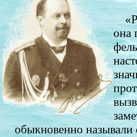
«Р
она 
фель
наст
знач
прот
вызв
заме
обыкновенно называли 