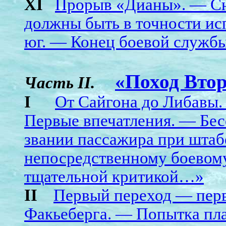
XI
Прорыв «Дианы». — Сю
должны быть в точности ис
юг. — Конец боевой служб
«Поход Вто
Часть II.
I
От Сайгона до Либавы.
Первые впечатления. — Бес
звании пассажира при штаб
непосредственному боевому
тщательной критикой…»
II
Первый переход — перв
Факьеберга. — Попытка пла