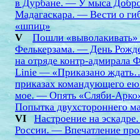
в Дурбане. — У мыса Добр
Мадагаскара. — Вести о ги
«шпиц»
V
Пошли «выволакивать» 
Фелькерзама. — День Рожде
на отряде контр-адмирала 
Linie — «Приказано ждать
приказах командующего ею
мое. — Опять «Сляби-Арко
Попытка двухстороннего м
VI
Настроение на эскадре
России. — Впечатление про